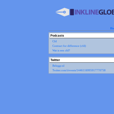
Ho
Podcasts
Cfd
Contract for difference (cfd)
Wat is een cfd?
Twitter
Beleggr.nl
Twitter.com/i/events/1446116995917770758