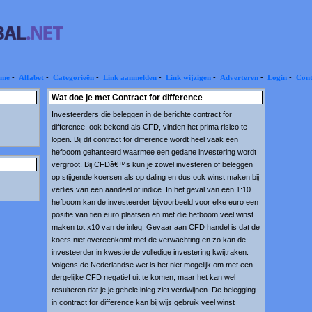
me
-
Alfabet
-
Categorieën
-
Link aanmelden
-
Link wijzigen
-
Adverteren
-
Login
-
Cont
Wat doe je met Contract for difference
Investeerders die beleggen in de berichte contract for
difference, ook bekend als CFD, vinden het prima risico te
lopen. Bij dit contract for difference wordt heel vaak een
hefboom gehanteerd waarmee een gedane investering wordt
vergroot. Bij CFDâ€™s kun je zowel investeren of beleggen
op stijgende koersen als op daling en dus ook winst maken bij
verlies van een aandeel of indice. In het geval van een 1:10
hefboom kan de investeerder bijvoorbeeld voor elke euro een
positie van tien euro plaatsen en met die hefboom veel winst
maken tot x10 van de inleg. Gevaar aan CFD handel is dat de
koers niet overeenkomt met de verwachting en zo kan de
investeerder in kwestie de volledige investering kwijtraken.
Volgens de Nederlandse wet is het niet mogelijk om met een
dergelijke CFD negatief uit te komen, maar het kan wel
resulteren dat je je gehele inleg ziet verdwijnen. De belegging
in contract for difference kan bij wijs gebruik veel winst