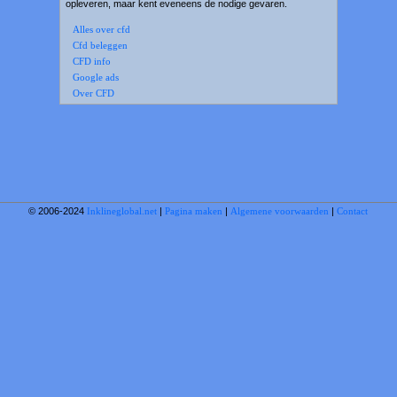
opleveren, maar kent eveneens de nodige gevaren.
Alles over cfd
Cfd beleggen
CFD info
Google ads
Over CFD
© 2006-2024
Inklineglobal.net
|
Pagina maken
|
Algemene voorwaarden
|
Contact